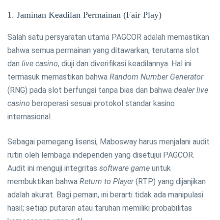
1. Jaminan Keadilan Permainan (Fair Play)
Salah satu persyaratan utama PAGCOR adalah memastikan
bahwa semua permainan yang ditawarkan, terutama slot
dan
live casino
, diuji dan diverifikasi keadilannya. Hal ini
termasuk memastikan bahwa
Random Number Generator
(RNG) pada slot berfungsi tanpa bias dan bahwa
dealer
live
casino
beroperasi sesuai protokol standar kasino
internasional.
Sebagai pemegang lisensi, Mabosway harus menjalani audit
rutin oleh lembaga independen yang disetujui PAGCOR.
Audit ini menguji integritas
software
game
untuk
membuktikan bahwa
Return to Player
(RTP) yang dijanjikan
adalah akurat. Bagi pemain, ini berarti tidak ada manipulasi
hasil; setiap putaran atau taruhan memiliki probabilitas