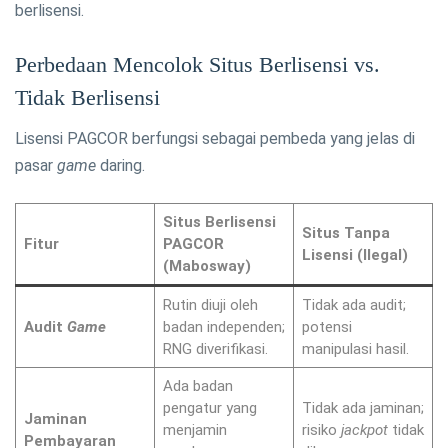
berlisensi.
Perbedaan Mencolok Situs Berlisensi vs.
Tidak Berlisensi
Lisensi PAGCOR berfungsi sebagai pembeda yang jelas di
pasar
game
daring.
Situs Berlisensi
Situs Tanpa
Fitur
PAGCOR
Lisensi (Ilegal)
(Mabosway)
Rutin diuji oleh
Tidak ada audit;
Audit
Game
badan independen;
potensi
RNG diverifikasi.
manipulasi hasil.
Ada badan
pengatur yang
Tidak ada jaminan;
Jaminan
menjamin
risiko
jackpot
tidak
Pembayaran