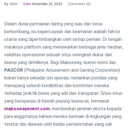
By:
Keith
Date:
November 26, 2025
Comments (0)
Dalam dunia permainan daring yang luas dan terus
berkembang, isu kepercayaan dan keamanan adalah faktor
utama yang dipertimbangkan oleh setiap pemain. Di tengah
maraknya
platform
yang menawarkan berbagai jenis taruhan,
validitas operasional sebuah situs seringkali diukur dari
lisensi yang dimilikinya. Bagi Mabosway, lisensi resmi dari
PAGCOR
(Philippine Amusement and Gaming Corporation)
bukan hanya sekadar izin operasi, melainkan pondasi yang
menopang seluruh kredibilitas dan komitmen mereka
terhadap praktik bisnis yang adil dan transparan. Situs-situs
yang beroperasi di bawah payung lisensi ini, termasuk
maboswayevent.com
, memberikan jaminan ekstra kepada
para anggotanya bahwa mereka bermain di lingkungan yang
teratur dan diawasi oleh badan pemerintahan yang sah.