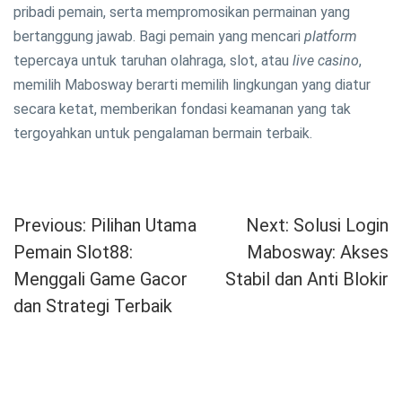
pribadi pemain, serta mempromosikan permainan yang
bertanggung jawab. Bagi pemain yang mencari
platform
tepercaya untuk taruhan olahraga, slot, atau
live casino
,
memilih Mabosway berarti memilih lingkungan yang diatur
secara ketat, memberikan fondasi keamanan yang tak
tergoyahkan untuk pengalaman bermain terbaik.
Navigasi
Previous:
Pilihan Utama
Next:
Solusi Login
pos
Pemain Slot88:
Mabosway: Akses
Menggali Game Gacor
Stabil dan Anti Blokir
dan Strategi Terbaik