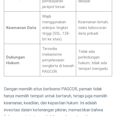
pembayaran
dibayar.
jackpot
besar.
Wajib
menggunakan
Keamanan lemah;
Keamanan Data
enkripsi tingkat
risiko kebocoran
tinggi (SSL, 128-
data pribadi.
bit ke atas).
Tersedia
Tidak ada
mekanisme
Dukungan
perlindungan
penyelesaian
Hukum
hukum; tidak ada
sengketa di bawah
tempat mengadu.
PAGCOR.
Dengan memilih situs berlisensi PAGCOR, pemain tidak
hanya memilih tempat untuk bertaruh, tetapi juga memilih
keamanan, keadilan, dan kepastian hukum. Ini adalah
investasi dalam ketenangan pikiran, memastikan bahwa