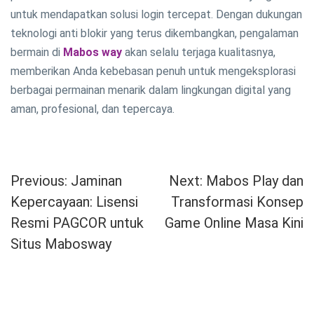
untuk mendapatkan solusi login tercepat. Dengan dukungan
teknologi anti blokir yang terus dikembangkan, pengalaman
bermain di
Mabos way
akan selalu terjaga kualitasnya,
memberikan Anda kebebasan penuh untuk mengeksplorasi
berbagai permainan menarik dalam lingkungan digital yang
aman, profesional, dan tepercaya.
Navigasi
Previous:
Jaminan
Next:
Mabos Play dan
pos
Kepercayaan: Lisensi
Transformasi Konsep
Resmi PAGCOR untuk
Game Online Masa Kini
Situs Mabosway