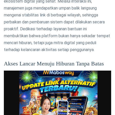
ekosistem digital yang sehat. Melalui interaksi ini,
manajemen juga mendapatkan umpan balik langsung
mengenai stabilitas link di berbagai wilayah, sehingga
perbaikan dan pembaruan sistem dapat dilakukan secara
proaktif. Dedikasi terhadap layanan bantuan ini
membuktikan bahwa platform bukan hanya sekadar tempat
mencari hiburan, tetapi juga mitra digital yang peduli
terhadap kelancaran aktivitas setiap penggunanya.
Akses Lancar Menuju Hiburan Tanpa Batas