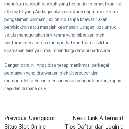
mengikuti langkah-langkah yang benar dan memastikan link
alternatif yang Anda gunakan sah, Anda dapat menikmati
pengalaman bermain judi online tanpa khawatir akan
pemblokiran atau masalah keamanan. Jangan lupa untuk
selalu menggunakan link resmi yang diberikan oleh
customer service dan memperhatikan faktor-faktor
keamanan lainnya untuk melindungi data pribadi Anda.
Dengan cara ini, Anda bisa tetap menikmati berbagai
permainan yang ditawarkan oleh Usergacor dan
memperoleh peluang menang yang menguntungkan, kapan
saja dan di mana saja.
Navigasi
Previous:
Usergacor:
Next:
Link Alternatif:
pos
Situs Slot Online
Tips Daftar dan Login di