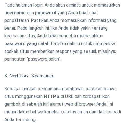
Pada halaman login, Anda akan diminta untuk memasukkan
username
dan
password
yang Anda buat saat
pendaftaran. Pastikan Anda memasukkan informasi yang
benar. Pada langkah ini, jika Anda tidak yakin tentang
keamanan situs, Anda bisa mencoba memasukkan
password yang salah
terlebih dahulu untuk memeriksa
apakah situs memberikan respons yang sesuai, misalnya,
peringatan “password salah”.
3. Verifikasi Keamanan
Sebagai langkah pengamanan tambahan, pastikan bahwa
situs menggunakan
HTTPS
di URL dan terdapat ikon
gembok di sebelah kiri alamat web di browser Anda. Ini
menandakan bahwa koneksi ke situs aman dan data pribadi
Anda terlindungi.