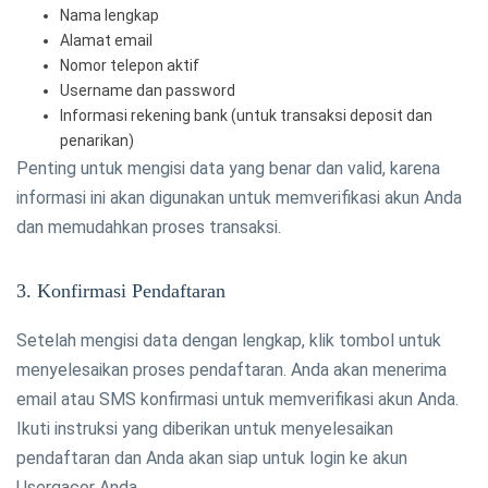
Nama lengkap
Alamat email
Nomor telepon aktif
Username dan password
Informasi rekening bank (untuk transaksi deposit dan
penarikan)
Penting untuk mengisi data yang benar dan valid, karena
informasi ini akan digunakan untuk memverifikasi akun Anda
dan memudahkan proses transaksi.
3. Konfirmasi Pendaftaran
Setelah mengisi data dengan lengkap, klik tombol untuk
menyelesaikan proses pendaftaran. Anda akan menerima
email atau SMS konfirmasi untuk memverifikasi akun Anda.
Ikuti instruksi yang diberikan untuk menyelesaikan
pendaftaran dan Anda akan siap untuk login ke akun
Usergacor Anda.