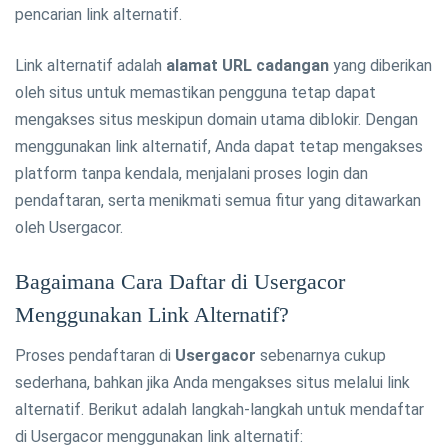
pencarian link alternatif.
Link alternatif adalah
alamat URL cadangan
yang diberikan
oleh situs untuk memastikan pengguna tetap dapat
mengakses situs meskipun domain utama diblokir. Dengan
menggunakan link alternatif, Anda dapat tetap mengakses
platform tanpa kendala, menjalani proses login dan
pendaftaran, serta menikmati semua fitur yang ditawarkan
oleh Usergacor.
Bagaimana Cara Daftar di Usergacor
Menggunakan Link Alternatif?
Proses pendaftaran di
Usergacor
sebenarnya cukup
sederhana, bahkan jika Anda mengakses situs melalui link
alternatif. Berikut adalah langkah-langkah untuk mendaftar
di Usergacor menggunakan link alternatif: