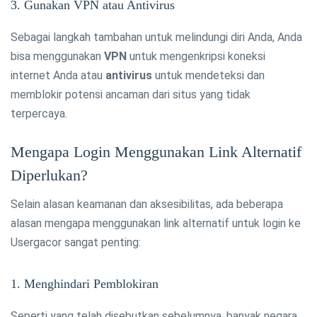
3. Gunakan VPN atau Antivirus
Sebagai langkah tambahan untuk melindungi diri Anda, Anda
bisa menggunakan
VPN
untuk mengenkripsi koneksi
internet Anda atau
antivirus
untuk mendeteksi dan
memblokir potensi ancaman dari situs yang tidak
terpercaya.
Mengapa Login Menggunakan Link Alternatif
Diperlukan?
Selain alasan keamanan dan aksesibilitas, ada beberapa
alasan mengapa menggunakan link alternatif untuk login ke
Usergacor sangat penting:
1. Menghindari Pemblokiran
Seperti yang telah disebutkan sebelumnya, banyak negara