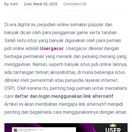
By:
Keith
Date:
Maret 30, 2025
Comments (0)
Di era digital ini, perjudian online semakin populer dan
banyak dicari oleh para penggemar game serta taruhan.
Salah satu situs yang banyak digunakan oleh para pemain
judi online adalah
Usergacor
. Usergacor dikenal dengan
berbagai permainan yang menarik dan peluang menang yang
menggiurkan. Namun, seperti banyak situs judi online lainnya,
ada tantangan terkait aksesibilitas, di mana beberapa situs
diblokir oleh pemerintah atau penyedia layanan internet
(ISP). Oleh karena itu, penting bagi pemain untuk memahami
cara
daftar dan login menggunakan link alternatif
.
Artikel ini akan membahas mengapa link alternatif menjadi
penting dan bagaimana cara menggunakannya dengan aman.