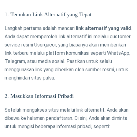
1. Temukan Link Alternatif yang Tepat
Langkah pertama adalah mencari
link alternatif yang valid
.
Anda dapat memperoleh link alternatif ini melalui customer
service resmi Usergacor, yang biasanya akan memberikan
link terbaru melalui platform komunikasi seperti WhatsApp,
Telegram, atau media sosial. Pastikan untuk selalu
menggunakan link yang diberikan oleh sumber resmi, untuk
menghindari situs palsu.
2. Masukkan Informasi Pribadi
Setelah mengakses situs melalui link alternatif, Anda akan
dibawa ke halaman pendaftaran. Di sini, Anda akan diminta
untuk mengisi beberapa informasi pribadi, seperti: